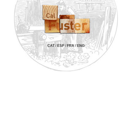
CAT
/
ESP
/
FRA
/
ENG